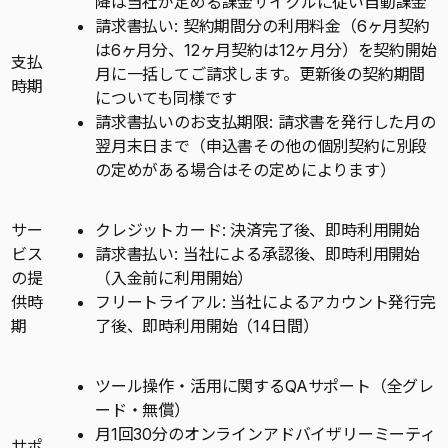
降は当社が定める課金サイクルに従い自動課金
請求書払い: 契約期間分の利用料金（6ヶ月契約
は6ヶ月分、12ヶ月契約は12ヶ月分）を契約開始
支払
月に一括してご請求します。更新後の契約期間
時期
についても同様です
請求書払いのお支払期限: 請求書を発行した月の
翌月末日まで（申込書その他の個別契約に別段
の定めがある場合はその定めによります）
サー
クレジットカード: 決済完了後、即時利用開始
ビス
請求書払い: 当社による承認後、即時利用開始
の提
（入金前に利用開始）
供時
フリートライアル: 当社によるアカウント発行完
期
了後、即時利用開始（14日間）
ツール操作・活用に関するQAサポート（全グレ
ード・無償）
月1回30分のオンラインアドバイザリーミーティ
サポ