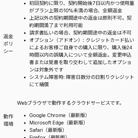
初回契約に限り、契約開始後7日以内かつ使用量
がプラン上限の10%未満の場合、全額返金
上記以外の契約期間途中の返金は原則不可。契
約期間満了まで利用可能
請求書払いの場合、契約期間途中の返金は不可
返金
オプション（アドオン）: クレジットカード払い
ポリ
によるお客様ご自身での購入に限り、購入後24
シー
時間以内の誤購入について全額返金。変更申込
書または覚書を取り交わして追加したオプショ
ンは対象外です
システム障害時: 障害日数分の日割りクレジット
にて補償
Webブラウザで動作するクラウドサービスです。
Google Chrome（最新版）
動作
Microsoft Edge（最新版）
環境
Safari（最新版）
Firefox（最新版）