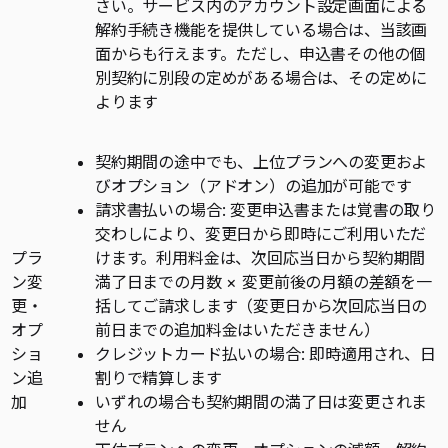
さい。サービス内のアカウント設定画面による
解約手続き機能を提供している場合は、当該画
面からも行えます。ただし、申込書その他の個
別契約に別段の定めがある場合は、その定めに
よります
契約期間の途中でも、上位プランへの変更およ
びオプション（アドオン）の追加が可能です
請求書払いの場合: 変更申込書または覚書の取り
交わしにより、変更日から即時にご利用いただ
プラ
けます。利用料金は、次回応当日から契約期間
ン変
満了日までの月数 × 変更前後の月額の差額を一
更・
括してご請求します（変更日から次回応当日の
オプ
前日までの追加料金はいただきません）
ショ
クレジットカード払いの場合: 即時適用され、日
ン追
割りで精算します
加
いずれの場合も契約期間の満了日は変更されま
せん